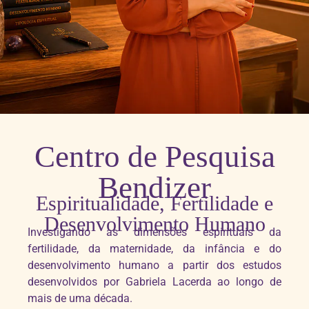
Centro de Pesquisa
Bendizer
Espiritualidade, Fertilidade e
Desenvolvimento Humano
Investigando as dimensões espirituais da
fertilidade, da maternidade, da infância e do
desenvolvimento humano a partir dos estudos
desenvolvidos por Gabriela Lacerda ao longo de
mais de uma década.