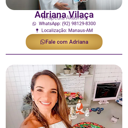
Adriana Vilaça
Terapeuta Akáshica
WhatsApp: (92) 98129-8300
Localização: Manaus-AM
Fale com Adriana