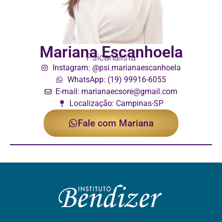
Mariana Escanhoela
Psicanalista
Instagram: @psi.marianaescanhoela
WhatsApp: (19) 99916-6055
E-mail: marianaecsore@gmail.com
Localização: Campinas-SP
Fale com Mariana