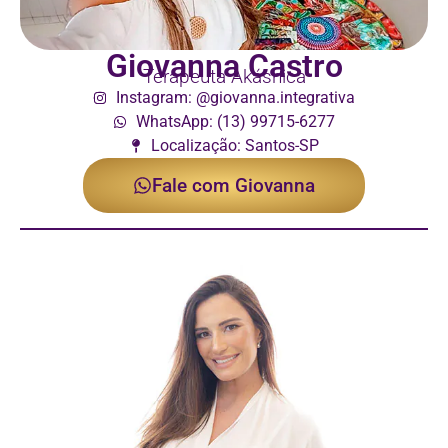
Giovanna Castro
Terapeuta Akáshica
Instagram: @giovanna.integrativa
WhatsApp: (13) 99715-6277
Localização: Santos-SP
Fale com Giovanna