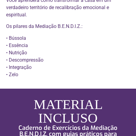
Você aprenderá como transformar a casa em um
verdadeiro território de recalibração emocional e
espiritual.
Os pilares da Mediação B.E.N.D.I.Z.:
• Bússola
• Essência
• Nutrição
• Descompressão
• Integração
• Zelo
MATERIAL
INCLUSO
Caderno de Exercícios da Mediação
B.E.N.D.I.Z. com guias práticos para