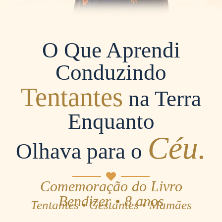
O Que Aprendi
Conduzindo
Tentantes
na Terra
Enquanto
Céu.
Olhava para o
Comemoração do Livro
Bendizer • 8 anos
Tentantes • Gestantes • Mamães