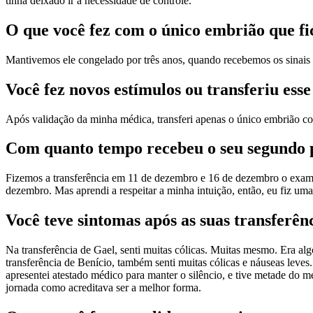
tinha deixado ir à necessidade de controle.
O que você fez com o único embrião que f
Mantivemos ele congelado por três anos, quando recebemos os sinais 
Você fez novos estímulos ou transferiu es
Após validação da minha médica, transferi apenas o único embrião c
Com quanto tempo recebeu o seu segundo p
Fizemos a transferência em 11 de dezembro e 16 de dezembro o exame
dezembro. Mas aprendi a respeitar a minha intuição, então, eu fiz um
Você teve sintomas após as suas transferênc
Na transferência de Gael, senti muitas cólicas. Muitas mesmo. Era al
transferência de Benício, também senti muitas cólicas e náuseas leves
apresentei atestado médico para manter o silêncio, e tive metade do m
jornada como acreditava ser a melhor forma.